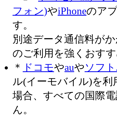
フォン)
や
iPhone
のアプ
す。
別途データ通信料がか
のご利用を強くおすす
＊
ドコモ
や
au
や
ソフト
ル(イーモバイル)を
場合、すべての国際電
ん。