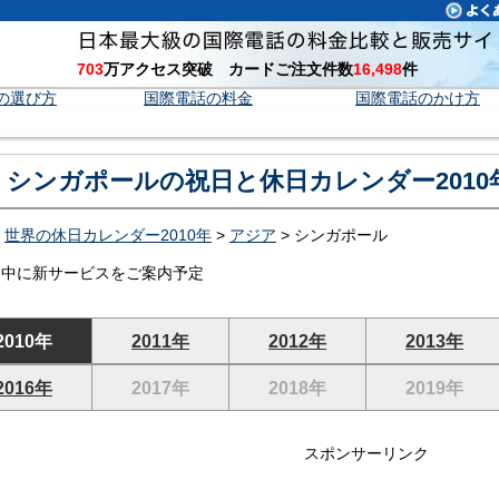
703
万アクセス突破 カードご注文件数
16,498
件
の選び方
国際電話の料金
国際電話のかけ方
シンガポールの祝日と休日カレンダー2010
>
世界の休日カレンダー2010年
>
アジア
> シンガポール
日中に新サービスをご案内予定
2010年
2011年
2012年
2013年
2016年
2017年
2018年
2019年
スポンサーリンク