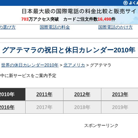
703
万アクセス突破 カードご注文件数
16,498
件
の選び方
国際電話の料金
国際電話のかけ方
グアテマラの祝日と休日カレンダー2010年
>
世界の休日カレンダー2010年
>
北アメリカ
> グアテマラ
日中に新サービスをご案内予定
2010年
2011年
2012年
2013年
2016年
2017年
2018年
2019年
スポンサーリンク