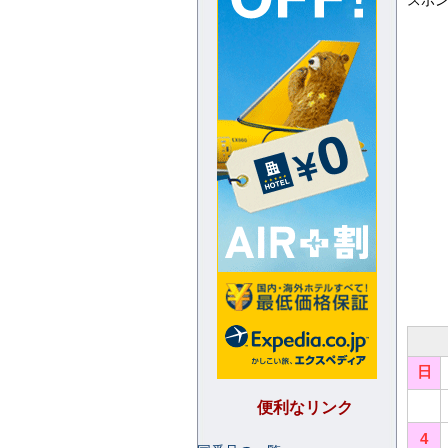
スポ
日
便利なリンク
4