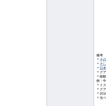
備考
＊
その
＊
そし
＊
日
＊グ
＊移
例：
＊イ
＊グ
＊20
＊当