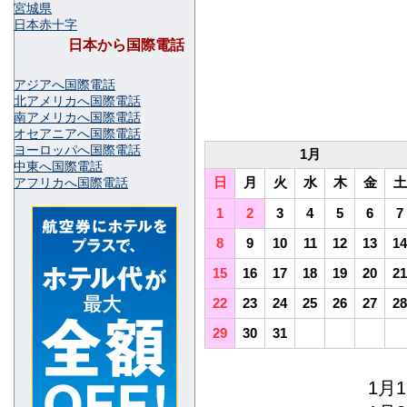
宮城県
日本赤十字
日本から国際電話
アジアへ国際電話
北アメリカへ国際電話
南アメリカへ国際電話
オセアニアへ国際電話
ヨーロッパへ国際電話
1月
中東へ国際電話
日
月
火
水
木
金
土
アフリカへ国際電話
1
2
3
4
5
6
7
8
9
10
11
12
13
14
15
16
17
18
19
20
21
22
23
24
25
26
27
28
29
30
31
1月1