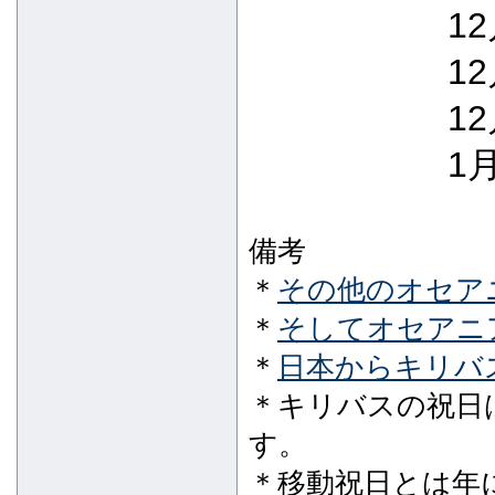
12
12
12
1月
備考
＊
その他のオセアニ
＊
そしてオセアニア
＊
日本からキリバ
＊キリバスの祝日
す。
＊移動祝日とは年