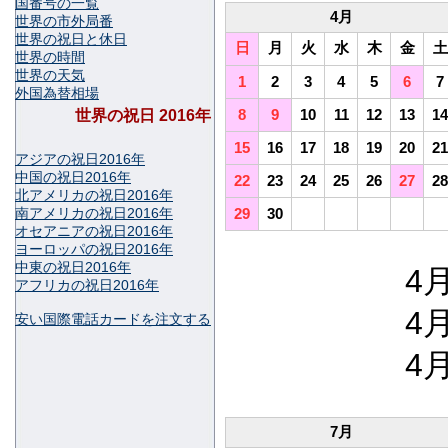
国番号の一覧
4月
世界の市外局番
世界の祝日と休日
日
月
火
水
木
金
土
世界の時間
世界の天気
1
2
3
4
5
6
7
外国為替相場
8
9
10
11
12
13
14
世界の祝日 2016年
15
16
17
18
19
20
21
アジアの祝日2016年
中国の祝日2016年
22
23
24
25
26
27
28
北アメリカの祝日2016年
南アメリカの祝日2016年
29
30
オセアニアの祝日2016年
ヨーロッパの祝日2016年
中東の祝日2016年
4月
アフリカの祝日2016年
4月
安い国際電話カードを注文する
4月
7月