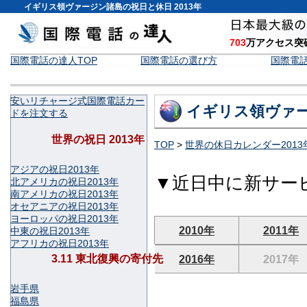
イギリス領ヴァージン諸島の祝日と休日 2013年
703
万アクセス突
国際電話の達人TOP
国際電話の選び方
国際電
安いリチャージ式国際電話カー
イギリス領ヴァー
ドを注文する
世界の祝日 2013年
TOP
>
世界の休日カレンダー2013
アジアの祝日2013年
▼近日中に新サー
北アメリカの祝日2013年
南アメリカの祝日2013年
オセアニアの祝日2013年
ヨーロッパの祝日2013年
2010年
2011年
中東の祝日2013年
アフリカの祝日2013年
3.11 東北復興の寄付先
2016年
2017年
岩手県
福島県