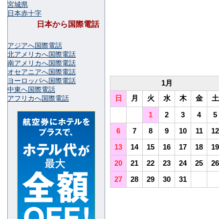
宮城県
日本赤十字
日本から国際電話
アジアへ国際電話
北アメリカへ国際電話
南アメリカへ国際電話
オセアニアへ国際電話
ヨーロッパへ国際電話
1月
中東へ国際電話
日
月
火
水
木
金
土
アフリカへ国際電話
1
2
3
4
5
6
7
8
9
10
11
12
13
14
15
16
17
18
19
20
21
22
23
24
25
26
27
28
29
30
31