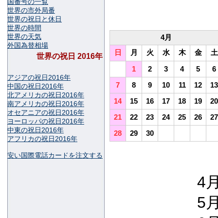
国番号の一覧
世界の市外局番
世界の祝日と休日
世界の時間
世界の天気
4月
外国為替相場
日
月
火
水
木
金
土
世界の祝日 2016年
1
2
3
4
5
6
アジアの祝日2016年
7
8
9
10
11
12
13
中国の祝日2016年
北アメリカの祝日2016年
14
15
16
17
18
19
20
南アメリカの祝日2016年
オセアニアの祝日2016年
21
22
23
24
25
26
27
ヨーロッパの祝日2016年
中東の祝日2016年
28
29
30
アフリカの祝日2016年
安い国際電話カードを注文する
4月
5月