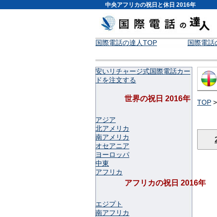
中央アフリカの祝日と休日 2016年
国際電話の達人TOP
国際電話
安いリチャージ式国際電話カー
ドを注文する
世界の祝日 2016年
TOP
アジア
北アメリカ
南アメリカ
オセアニア
ヨーロッパ
中東
アフリカ
アフリカの祝日 2016年
エジプト
南アフリカ