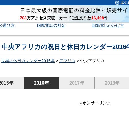
703
万アクセス突破 カードご注文件数
16,498
件
の選び方
国際電話の料金
国際電話のかけ方
中央アフリカの祝日と休日カレンダー2016
>
世界の休日カレンダー2016年
>
アフリカ
> 中央アフリカ
2015年
2016年
2017年
2018年
スポンサーリンク