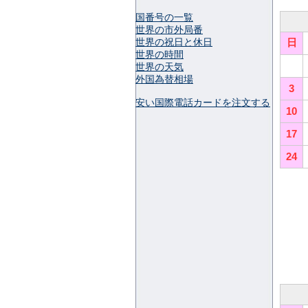
国番号の一覧
世界の市外局番
世界の祝日と休日
日
世界の時間
世界の天気
外国為替相場
3
安い国際電話カードを注文する
10
17
24