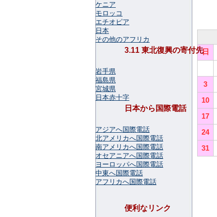
ケニア
モロッコ
エチオピア
日本
その他のアフリカ
3.11 東北復興の寄付先
日
岩手県
福島県
3
宮城県
日本赤十字
10
日本から国際電話
17
アジアへ国際電話
24
北アメリカへ国際電話
南アメリカへ国際電話
31
オセアニアへ国際電話
ヨーロッパへ国際電話
中東へ国際電話
アフリカへ国際電話
便利なリンク