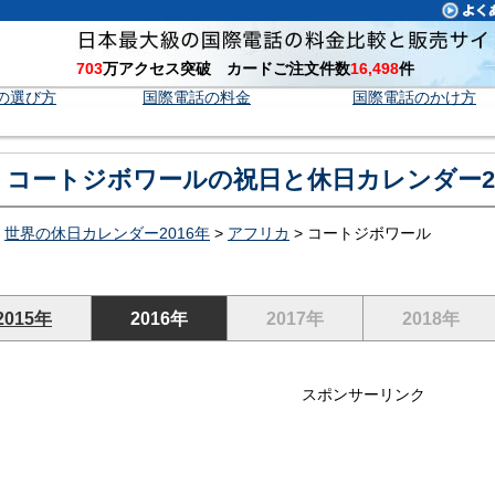
703
万アクセス突破 カードご注文件数
16,498
件
の選び方
国際電話の料金
国際電話のかけ方
コートジボワールの祝日と休日カレンダー20
>
世界の休日カレンダー2016年
>
アフリカ
> コートジボワール
2015年
2016年
2017年
2018年
スポンサーリンク