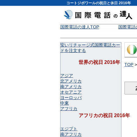
コートジボワールの祝日と休日 2016年
国際電話の達人TOP
国際電話
安いリチャージ式国際電話カー
ドを注文する
世界の祝日 2016年
TOP
アジア
北アメリカ
南アメリカ
オセアニア
ヨーロッパ
中東
アフリカ
アフリカの祝日 2016年
エジプト
南アフリカ