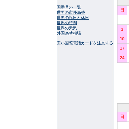
国番号の一覧
日
世界の市外局番
世界の祝日と休日
世界の時間
世界の天気
3
外国為替相場
10
安い国際電話カードを注文する
17
24
日