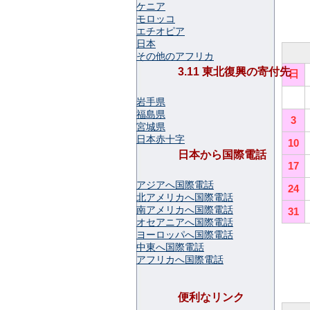
ケニア
モロッコ
エチオピア
日本
その他のアフリカ
3.11 東北復興の寄付先
日
岩手県
福島県
3
宮城県
日本赤十字
10
日本から国際電話
17
アジアへ国際電話
24
北アメリカへ国際電話
南アメリカへ国際電話
31
オセアニアへ国際電話
ヨーロッパへ国際電話
中東へ国際電話
アフリカへ国際電話
便利なリンク