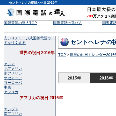
セントヘレナの祝日と休日 2016年
703
万アクセス突
国際電話の達人TOP
国際電話の選び方
国際電
安いリチャージ式国際電話カー
セントヘレナの祝
ドを注文する
世界の祝日 2016年
TOP
>
世界の休日カレンダー2016
アジア
北アメリカ
南アメリカ
オセアニア
2015年
2016年
ヨーロッパ
中東
アフリカ
アフリカの祝日 2016年
エジプト
南アフリカ