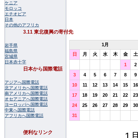
ケニア
モロッコ
エチオピア
日本
その他のアフリカ
3.11 東北復興の寄付先
1月
岩手県
福島県
日
月
火
水
木
金
土
宮城県
日本赤十字
1
2
日本から国際電話
3
4
5
6
7
8
9
アジアへ国際電話
10
11
12
13
14
15
16
北アメリカへ国際電話
南アメリカへ国際電話
17
18
19
20
21
22
23
オセアニアへ国際電話
ヨーロッパへ国際電話
24
25
26
27
28
29
30
中東へ国際電話
31
アフリカへ国際電話
便利なリンク
1月